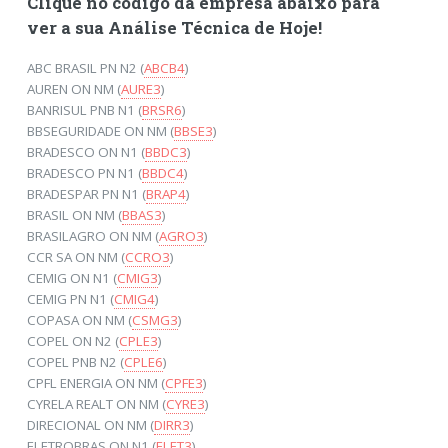
Clique no código da empresa abaixo para
ver a sua Análise Técnica de Hoje!
ABC BRASIL PN N2 (
ABCB4
)
AUREN ON NM (
AURE3
)
BANRISUL PNB N1 (
BRSR6
)
BBSEGURIDADE ON NM (
BBSE3
)
BRADESCO ON N1 (
BBDC3
)
BRADESCO PN N1 (
BBDC4
)
BRADESPAR PN N1 (
BRAP4
)
BRASIL ON NM (
BBAS3
)
BRASILAGRO ON NM (
AGRO3
)
CCR SA ON NM (
CCRO3
)
CEMIG ON N1 (
CMIG3
)
CEMIG PN N1 (
CMIG4
)
COPASA ON NM (
CSMG3
)
COPEL ON N2 (
CPLE3
)
COPEL PNB N2 (
CPLE6
)
CPFL ENERGIA ON NM (
CPFE3
)
CYRELA REALT ON NM (
CYRE3
)
DIRECIONAL ON NM (
DIRR3
)
ELETROBRAS ON N1 (
ELET3
)