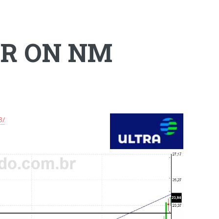
AR ON NM
3/