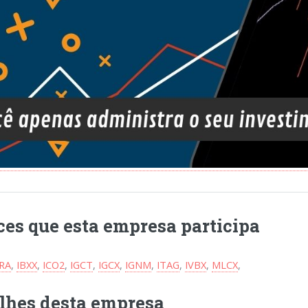
ces que esta empresa participa
BRA
,
IBXX
,
ICO2
,
IGCT
,
IGCX
,
IGNM
,
ITAG
,
IVBX
,
MLCX
,
lhes desta empresa