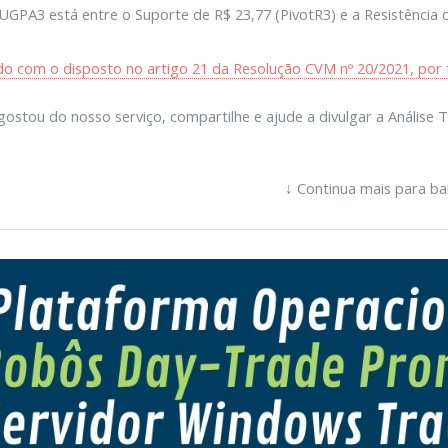
UGPA3 está entre o Suporte de R$ 23,77 (PivotR3) e a Resistência d
o com o disposto no artigo 21 da Resolução CVM nº 20/2021, por f
gostou do nosso serviço, compartilhe e ajude a divulgar a Análise T
↓ Continua mais para ba