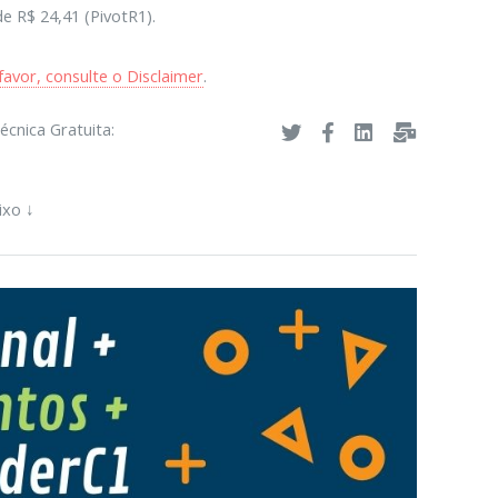
e R$ 24,41 (PivotR1).
avor, consulte o Disclaimer
.
écnica Gratuita:
ixo ↓