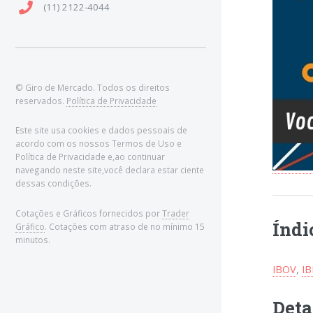
(11) 2122-4044
© Giro de Mercado. Todos os direitos
reservados.
Política de Privacidade
Este site usa cookies e dados pessoais de
acordo com os nossos Termos de Uso e
Política de Privacidade e,ao continuar
navegando neste site,você declara estar ciente
dessas condições.
Cotações e Gráficos fornecidos por
Trader
Índi
Gráfico
. Cotações com atraso de no mínimo 15
minutos.
IBOV
,
I
Deta