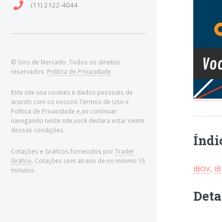
(11) 2122-4044
© Giro de Mercado. Todos os direitos
reservados.
Política de Privacidade
Este site usa cookies e dados pessoais de
acordo com os nossos Termos de Uso e
Política de Privacidade e,ao continuar
navegando neste site,você declara estar ciente
dessas condições.
Índi
Cotações e Gráficos fornecidos por
Trader
Gráfico
. Cotações com atraso de no mínimo 15
IBOV
,
I
minutos.
Deta