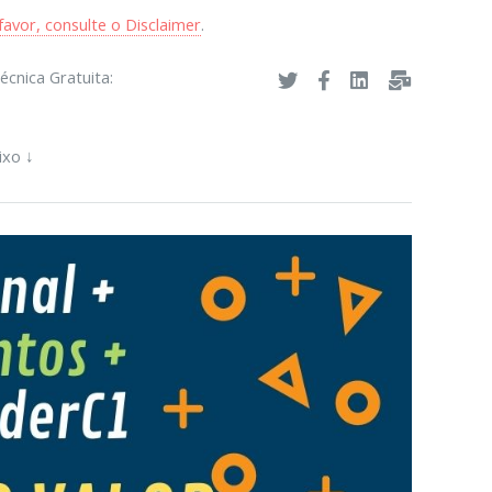
avor, consulte o Disclaimer
.
écnica Gratuita:
ixo ↓