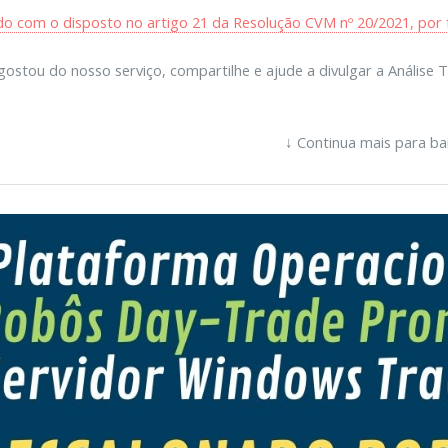
o com o disposto no artigo 21 da Resolução CVM nº 20/2021, por f
gostou do nosso serviço, compartilhe e ajude a divulgar a Análise T
↓ Continua mais para ba