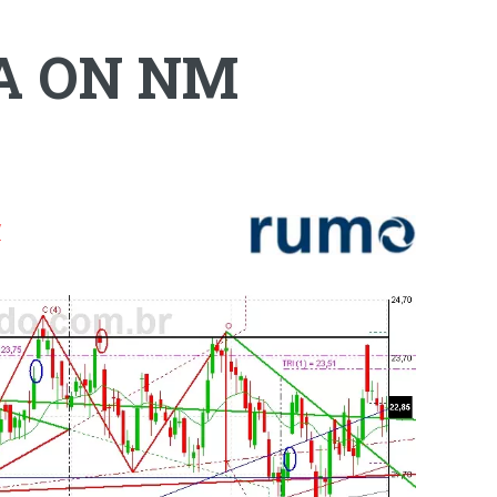
 A ON NM
/