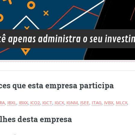
ces que esta empresa participa
BRA
,
IBXL
,
IBXX
,
ICO2
,
IGCT
,
IGCX
,
IGNM
,
ISEE
,
ITAG
,
IVBX
,
MLCX
,
lhes desta empresa