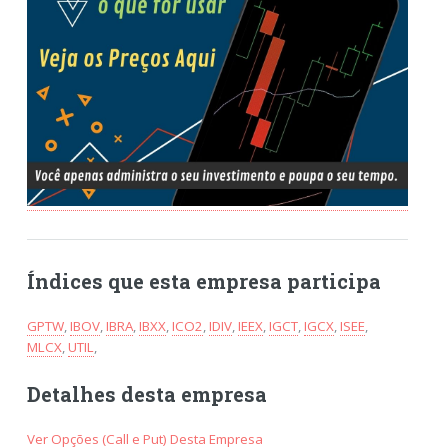
Índices que esta empresa participa
GPTW
,
IBOV
,
IBRA
,
IBXX
,
ICO2
,
IDIV
,
IEEX
,
IGCT
,
IGCX
,
ISEE
,
MLCX
,
UTIL
,
Detalhes desta empresa
Ver Opções (Call e Put) Desta Empresa