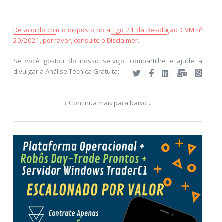
De acordo com o disposto no artigo 21 da Resolução CVM nº
20/2021, por favor, consulte o Disclaimer
.
Se você gostou do nosso serviço, compartilhe e ajude a
divulgar a Análise Técnica Gratuita:
↓ Continua mais para baixo ↓