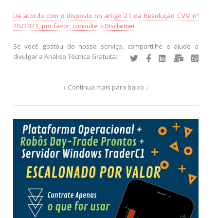
De acordo com o disposto no artigo 21 da Resolução CVM nº
20/2021, por favor, consulte o Disclaimer
.
Se você gostou do nosso serviço, compartilhe e ajude a
divulgar a Análise Técnica Gratuita:
↓ Continua mais para baixo ↓