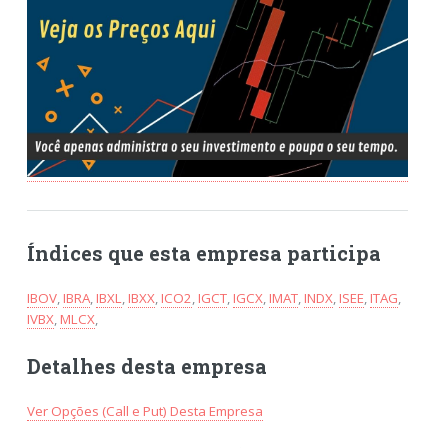
Índices que esta empresa participa
IBOV
,
IBRA
,
IBXL
,
IBXX
,
ICO2
,
IGCT
,
IGCX
,
IMAT
,
INDX
,
ISEE
,
ITAG
,
IVBX
,
MLCX
,
Detalhes desta empresa
Ver Opções (Call e Put) Desta Empresa